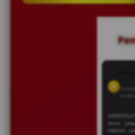
Periksa kestabilan jaringan internet, muat ula
Pe
Rendr
R
Konsu
Suraba
ADIPATISLO
akses yang 
halaman yan