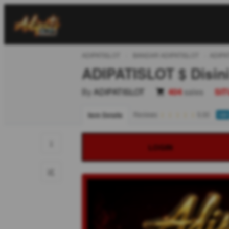
ADIPATISLOT
BANDAR ADIPATISLOT
ADIPA
ADIPATISLOT $ Disin
By
ADIPATISLOT
404
sales
SIT
5.00
Reviews
5.00
Item Details
100
stars
LOGIN