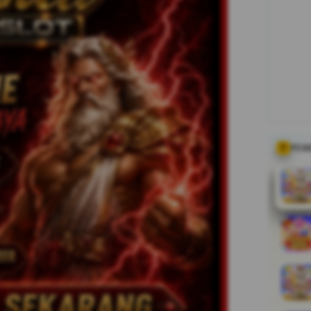
V
i
e
w
l
i
c
e
n
PEM
s
e
d
e
t
a
i
l
s