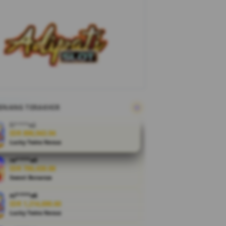
di****n7
IDR 930,017.76
ENANG TERAKHIR
PG Soft Hot
fi****o2
IDR 890,943.94
Lucky Twins Nexus
re****a0
IDR 700,430.88
Sweet Bonanza
ni****o6
IDR 1,214,690.60
Lucky Twins Nexus