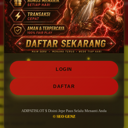
pengguna yang ingin menikmati hiburan online dengan pengalam
SLOT Pertanyaan yang Ser
LOT?
ng dikembangkan untuk menghadirkan akses layanan sec
LOGIN
setiap saat?
hari sehingga pengguna dapat mengaksesnya kapan pun ses
DAFTAR
nakan ponsel?
agar dapat digunakan dengan baik melalui smartphone, tab
kasi?
ADIPATISLOT $ Disini Jepe Paus Selalu Menanti Anda
© SEO GENZ
langsung melalui browser tanpa harus mengunduh atau m
tidak dapat dibuka?